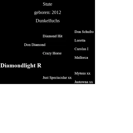
Stute
geboren: 2012
Dunkelfuchs
Erfolge:
siegreich in Dressurprüfungen der